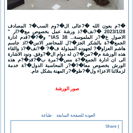
�?م بعون الله �?عالى ال�?وم السب�? المصادف
2023/1/28 �?نف�?ذ ورشة عمل بخصوص مع�?ار "
الاصول غ�?ر الملموسة... IAS 38" و�?�?قدم ادارة
الجمع�?ة بالشكر الجز�?ل للمحاضر الاس�?اذ جاسم
هاشم العزاو�? لجهوده المبذولة ف�? �?نف�?ذ والقاء
هذه الورشة م�?من�?ن له دوام ال�?وفق. ونود الاشارة
الى ان ادارة الجمع�?ة مس�?مرة ب�?قد�?م هذه
الورش بخصوص معا�?�?ر المحاسبة الدول�?ة خدمة
لزملائنا الاعزاء ول�?طو�?ر المهنة بشكل عام.
صور الورشة
العودة للصفحة السابقة
طباعة
Share
|