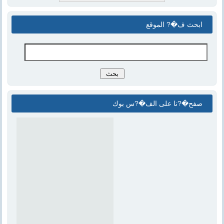
ابحث ف�? الموقع
صفح�?نا على الف�?س بوك