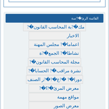
القائمة الرئ�?سة
مك�?بة المحاسب القانون�?
الاخبار
اعماما�? مجلس المهنة
نشاطا�? الجمع�?ة
مجلة المحاسب القانون�?
نشرة مراقب�? الحسابا�?
دورا�? �?غ�?�?ر الصنف
معرض المرئ�?ا�?
مواقع مهمة
معرض الصور