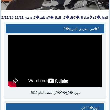
أعداد ال�?قار�?ر المال�?ة للف�?رة من 11/21-2021/11/25
من معرض المرئ�?ا�?
دورة �?غ�?�?ر الصنف لعام 2019
الوق�? الآن