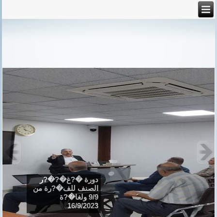
دورة �?غ�?�?ر
الصنف للف�?رة من
9/9 ولغا�?ة
16/9/2023